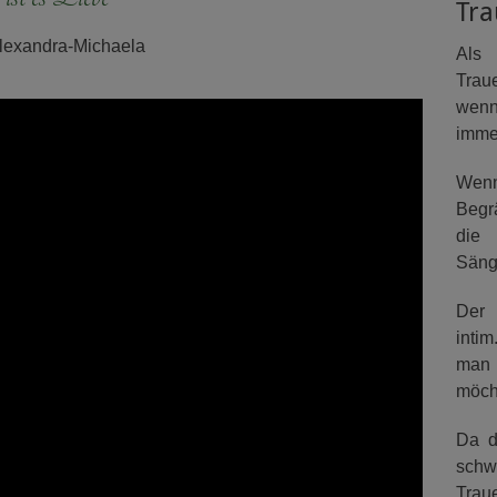
Tra
lexandra-Michaela
Als 
Traue
wenn
imme
Wenn
Begrä
die 
Sänge
Der 
inti
man 
möch
Da d
schw
Trau