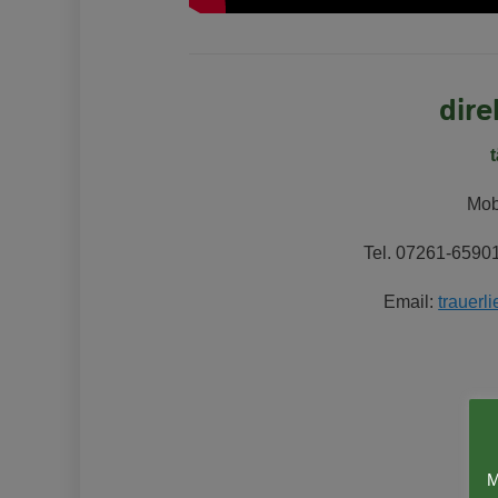
dire
Mob
Tel. 07261-65901
Email:
trauerl
M