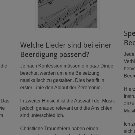
Spe
Be
Welche Lieder sind bei einer
Beerdigung passend?
Jede
Verb
 die
Je nach Konfession müssen ein paar Dinge
hervo
beachtet werden um eine Beisetzung
Beer
musikalisch zu gestalten. Dies betrifft in
erster Linie den Ablauf der Zeremonie.
Hierz
Instr
. Das
In zweiter Hinsicht ist die Auswahl der Musik
anzu
wie
jedoch genauso relevant und die Ansichten
Musik
em
sind unterschiedlich.
Ich z
Christliche Trauerfeiern haben einen
sich 