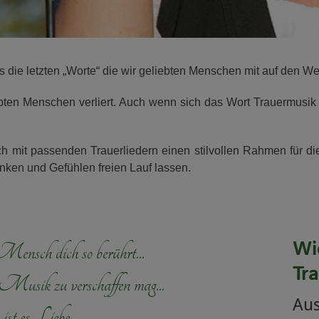
ns die letzten „Worte“ die wir geliebten Menschen mit auf den 
ebten Menschen verliert. Auch wenn sich das Wort Trauermusik 
ch mit passenden Trauerliedern einen stilvollen Rahmen für di
ken und Gefühlen freien Lauf lassen.
Wi
nsch dich so berührt...
Tr
r Musik zu verschaffen mag...
Au
ist es Liebe