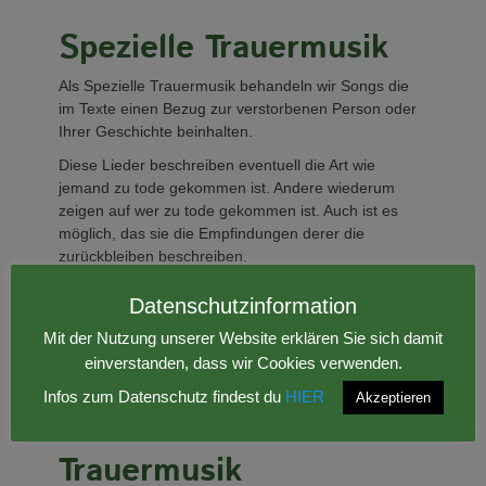
Spezielle Trauermusik
Als Spezielle Trauermusik behandeln wir Songs die
im Texte einen Bezug zur verstorbenen Person oder
Ihrer Geschichte beinhalten.
Diese Lieder beschreiben eventuell die Art wie
jemand zu tode gekommen ist. Andere wiederum
zeigen auf wer zu tode gekommen ist. Auch ist es
möglich, das sie die Empfindungen derer die
zurückbleiben beschreiben.
Sternenkinder Trauerlieder
Datenschutzinformation
Trauerlieder für hinterbliebene (Eltern, Kinder,
Freunde)
Mit der Nutzung unserer Website erklären Sie sich damit
passendeTrauerlieder bei Tod / Krankheit
einverstanden, dass wir Cookies verwenden.
Infos zum Datenschutz findest du
HIER
Akzeptieren
Instrumentale
Trauermusik