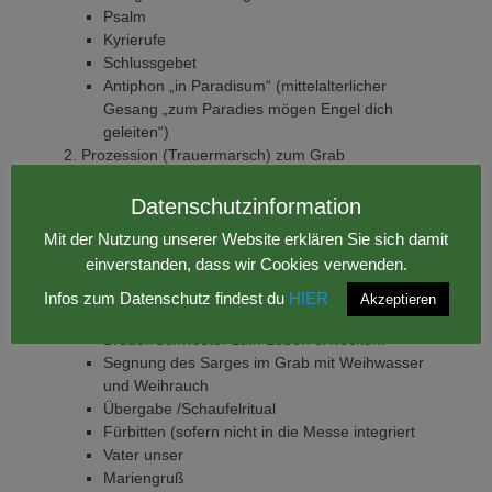
Psalm
Kyrierufe
Schlussgebet
Antiphon „in Paradisum“ (mittelalterlicher
Gesang „zum Paradies mögen Engel dich
geleiten“)
Prozession (Trauermarsch) zum Grab
Beisetzung am Grab
Segnung der Grabstelle mit Weihwasser und
Datenschutzinformation
Kreuzzeichen
Mit der Nutzung unserer Website erklären Sie sich damit
Worte /Bibelvers
einverstanden, dass wir Cookies verwenden.
Herablassen des Sarges/Urne („Wir übergeben
den Leib der Erde. Christuns, der von den
Infos zum Datenschutz findest du
HIER
Akzeptieren
Toten auferstanden ist, wird auch unsere/n
Bruder/Schwester zum Leben erwecken.
Segnung des Sarges im Grab mit Weihwasser
und Weihrauch
Übergabe /Schaufelritual
Fürbitten (sofern nicht in die Messe integriert
Vater unser
Mariengruß