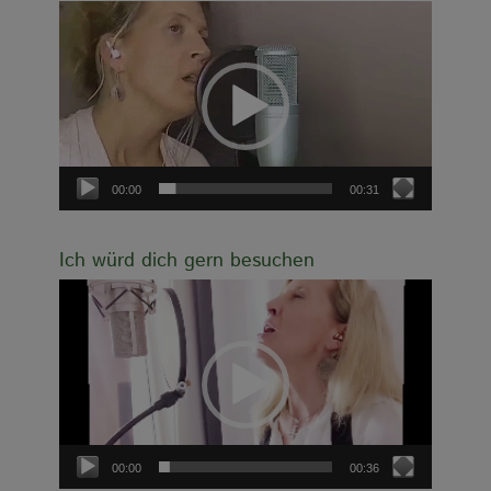
Video-
Player
00:00
00:31
Ich würd dich gern besuchen
Video-
Player
00:00
00:36