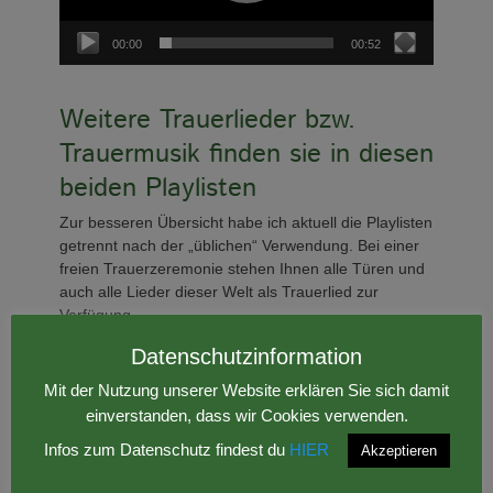
00:00
00:52
Weitere Trauerlieder bzw.
Trauermusik finden sie in diesen
beiden Playlisten
Zur besseren Übersicht habe ich aktuell die Playlisten
getrennt nach der „üblichen“ Verwendung. Bei einer
freien Trauerzeremonie stehen Ihnen alle Türen und
auch alle Lieder dieser Welt als Trauerlied zur
Verfügung.
Während christlichen Begräbnissen gibt es in der
Datenschutzinformation
Regel Vorschläge von Seiten der Kirche.
Mit der Nutzung unserer Website erklären Sie sich damit
Ökumenisches Liedgut ist sowohl bei evangelischen
einverstanden, dass wir Cookies verwenden.
als auch katholischen Trauerfeiern möglich.
Infos zum Datenschutz findest du
HIER
Akzeptieren
Christliche Trauerlieder