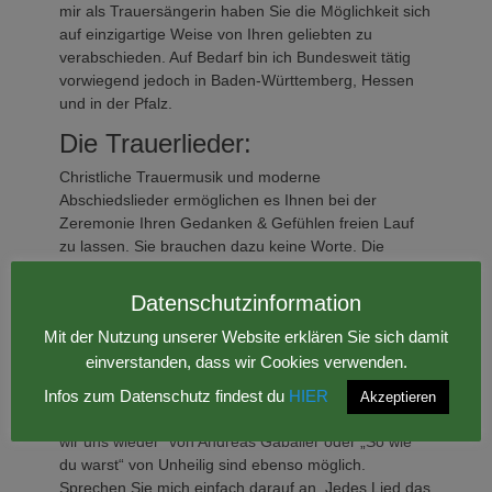
mir als Trauersängerin haben Sie die Möglichkeit sich
auf einzigartige Weise von Ihren geliebten zu
verabschieden. Auf Bedarf bin ich Bundesweit tätig
vorwiegend jedoch in Baden-Württemberg, Hessen
und in der Pfalz.
Die Trauerlieder:
Christliche Trauermusik und moderne
Abschiedslieder ermöglichen es Ihnen bei der
Zeremonie Ihren Gedanken & Gefühlen freien Lauf
zu lassen. Sie brauchen dazu keine Worte. Die
Auswahl der Trauerlieder ist unbeschränkt. Ich biete
Ihnen die Möglichkeit an christliche und weltliche
Datenschutzinformation
Trauerlieder zu singen. Neben Klassikern wie dem
Mit der Nutzung unserer Website erklären Sie sich damit
„Ave Maria“ oder „So nimm denn meine Hände“ singe
einverstanden, dass wir Cookies verwenden.
ich auch deutsche und internationale
Trauermelodien.
Infos zum Datenschutz findest du
HIER
Akzeptieren
Bekannte modernen Trauerlieder wie „Einmal sehn
wir uns wieder“ von Andreas Gabalier oder „So wie
du warst“ von Unheilig sind ebenso möglich.
Sprechen Sie mich einfach darauf an. Jedes Lied das